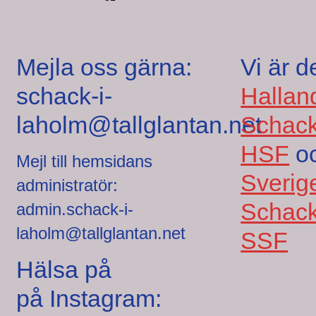
Mejla oss gärna:
Vi är d
schack-i-
Hallan
laholm@tallglantan.net
Schack
HSF
o
Mejl till hemsidans
Sverig
administratör:
Schack
admin.schack-i-
laholm@tallglantan.net
SSF
Hälsa på
på Instagram: