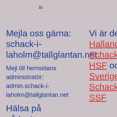
31
Mejla oss gärna:
Vi är d
schack-i-
Hallan
laholm@tallglantan.net
Schack
HSF
o
Mejl till hemsidans
Sverig
administratör:
Schack
admin.schack-i-
laholm@tallglantan.net
SSF
Hälsa på