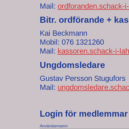
Mail:
ordforanden.schack-i-
Bitr. ordförande + ka
Kai Beckmann
Mobil: 076 1321260
Mail:
kassoren.schack-i-la
Ungdomsledare
Gustav Persson Stugufors
Mail:
ungdomsledare.schack
Login för medlemmar
Användarnamn