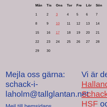
Mån
Tis
Ons
Tor
Fre
Lör
Sön
1
2
3
4
5
6
7
8
9
10
11
12
13
14
15
16
17
18
19
20
21
22
23
24
25
26
27
28
29
30
Mejla oss gärna:
Vi är d
schack-i-
Hallan
laholm@tallglantan.net
Schack
HSF
o
Mejl till hemsidans