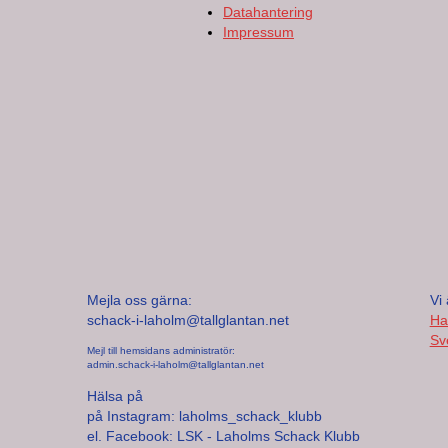
Datahantering
Impressum
Mejla oss gärna:
Vi 
schack-i-laholm@tallglantan.net
Ha
Sv
Mejl till hemsidans administratör:
admin.schack-i-laholm@tallglantan.net
Hälsa på
på Instagram: laholms_schack_klubb
el. Facebook: LSK - Laholms Schack Klubb