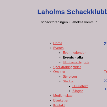
Laholms Schackklub
... schackföreningen i Laholms kommun
2
Home
Events
Event-kalender
Events - alla
Klubbens dagbok
Spel-/träningstider
Om oss
T
Styrelsen
2
Stadgar
Huvudtext
"
Bilagor
Medlemskap
Blanketter
Kontakt