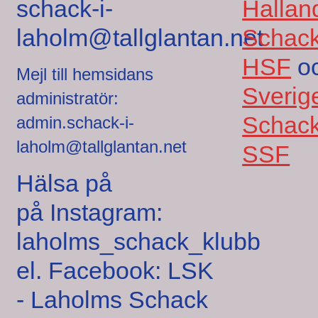
schack-i-
Hallan
laholm@tallglantan.net
Schack
HSF
o
Mejl till hemsidans
Sverig
administratör:
Schack
admin.schack-i-
laholm@tallglantan.net
SSF
Hälsa på
på Instagram:
laholms_schack_klubb
el. Facebook: LSK
- Laholms Schack