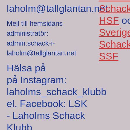
laholm@tallglantan.net
Schack
HSF
o
Mejl till hemsidans
Sverig
administratör:
Schack
admin.schack-i-
laholm@tallglantan.net
SSF
Hälsa på
på Instagram:
laholms_schack_klubb
el. Facebook: LSK
- Laholms Schack
Klubb